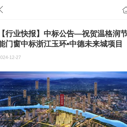
【行业快报】中标公告—祝贺温格润
能门窗中标浙江玉环•中德未来城项目
2024-12-27